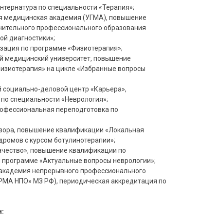
интернатура по специальности «Терапия»;
ная медицинская академия (УГМА), повышение
нительного профессионального образования
ой диагностики»;
изация по программе «Физиотерапия»;
ый медицинский университет, повышение
изиотерапия» на цикле «Избранные вопросы
й социально-деловой центр «Карьера»,
по специальности «Неврология»;
профессиональная переподготовка по
дзора, повышение квалификации «Локальная
дромов с курсом ботулинотерапии»;
Качество», повышение квалификации по
 программе «Актуальные вопросы неврологии»;
я академия непрерывного профессионального
РМА НПО» МЗ РФ), периодическая аккредитация по
: