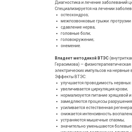
Диагностика и лечение заболеваний ц
Специализируется на лечении заболев
остеохондроз;
межпозвонковые грыжи: протрузии и
сдавление нерва;
головные боли;
головокружение;
онемение.
Владеет методикой ВТЭС
(внутритка
Герасимова) — физиотерапевтическая 
электрических импульсов на нервные 
Эффекты ВТЭС:
улучшается проводимость нервных 
увеличивается циркуляция крови;
нормализуется питание хрящевой и 
замедляются процессы разрушения
усиливается естественная регенера
снижается интенсивность воспален
устраняются мышечные спазмы;
значительно уменьшаются болевые 