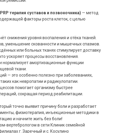
ой ремиссии.
PRP терапия суставов и позвоночника)
— метод
содержащей факторы роста клеток, с целью
чёт снижения уровня воспаления и отёка тканей.
в, уменьшение скованности и мышечных спазмов.
дённых или больных тканях стимулирует доставку
что ускоряет процессы восстановления.
ти нормализует амортизационные функции
ящевой ткани.
ий — это особенно полезно при заболеваниях,
таких как невропатии и радикулопатии.
цессов помогает организму быстрее
операций, сокращая период реабилитации.
торый точно выявит причину боли и разработает
аменты, физиотерапия, инъекционные методики в
тацию и начните жить без боли!
ом-вертебрологом в сети Клиник семейной
лиалах г. Заречный и с. Косулино