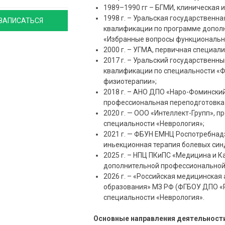
1989–1990 гг – БГМИ, клиническая 
1998 г. – Уральская государствен
ЗАПИСАТЬСЯ
квалификации по программе допол
«Избранные вопросы функциональн
2000 г. – УГМА, первичная специал
2017 г. – Уральский государственн
квалификации по специальности «Ф
физиотерапии»;
2018 г. – АНО ДПО «Наро-Фомински
профессиональная переподготовка 
2020 г. — ООО «Интеллект-Групп», 
специальности «Неврология»;
2021 г. — ФБУН ЕМНЦ Роспотребна
иньекционная терапия болевых син
2025 г. – НПЦ ПКиПС «Медицина и 
дополнительной профессиональной
2026 г. – «Российская медицинска
образования» МЗ РФ (ФГБОУ ДПО «
специальности «Неврология».
Основные направления деятельности