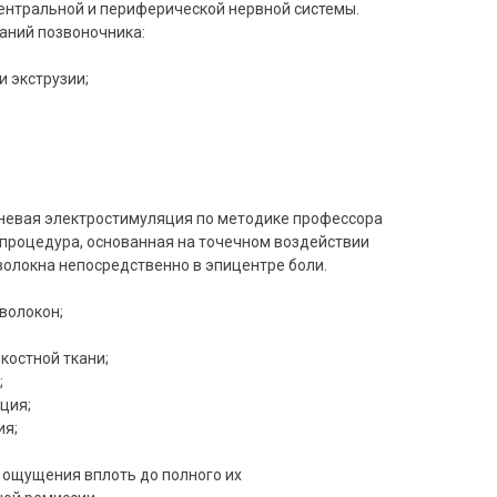
ентральной и периферической нервной системы.
аний позвоночника:
 экструзии;
невая электростимуляция по методике профессора
процедура, основанная на точечном воздействии
волокна непосредственно в эпицентре боли.
волокон;
костной ткани;
;
ция;
ия;
ощущения вплоть до полного их