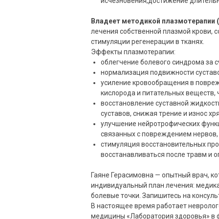
исчезновения,достижение длительн
Владеет методикой плазмотерапии (
лечения собственной плазмой крови, 
стимуляции регенерации в тканях.
Эффекты плазмотерапии:
облегчение болевого синдрома за с
нормализация подвижности суставо
усиление кровообращения в повреж
кислорода и питательных веществ, 
восстановление суставной жидкос
суставов, снижая трение и износ хр
улучшение нейротрофических функц
связанных с повреждением нервов, 
стимуляция восстановительных про
восстанавливаться после травм и 
Гаяне Герасимовна — опытный врач, ко
индивидуальный план лечения: медик
болевые точки. Запишитесь на консуль
В настоящее время работает невролог
медицины «Лаборатория здоровья» в фи