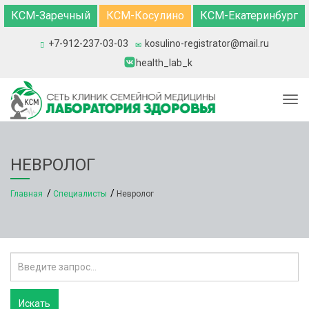
КСМ-Заречный
КСМ-Косулино
КСМ-Екатеринбург
+7-912-237-03-03
kosulino-registrator@mail.ru
health_lab_k
Togg
НЕВРОЛОГ
Главная
Специалисты
Невролог