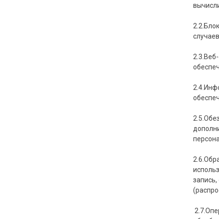
вычисли
2.2.Бло
случаев
2.3.Веб
обеспеч
2.4.Инф
обеспеч
2.5.Обе
дополни
персон
2.6.Обр
использ
запись,
(распро
2.7.Опе