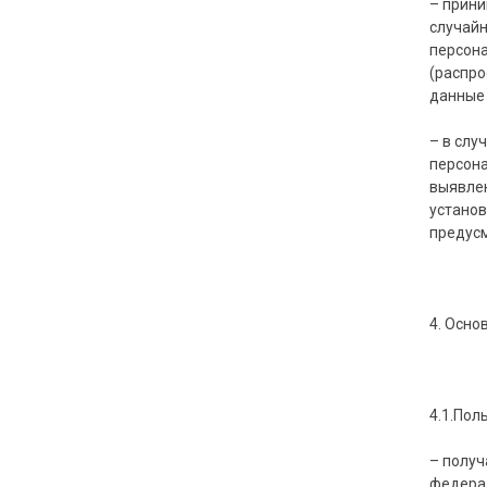
– прини
случайн
персона
(распро
данные 
– в слу
персона
выявлен
установ
предусм
4. Осно
4.1.Пол
– получ
федерал