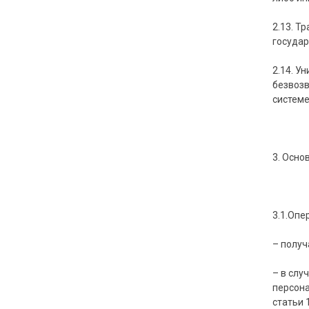
2.13. Т
государ
2.14. У
безвоз
системе
3. Осно
3.1.Опе
– получ
– в слу
персона
статьи 