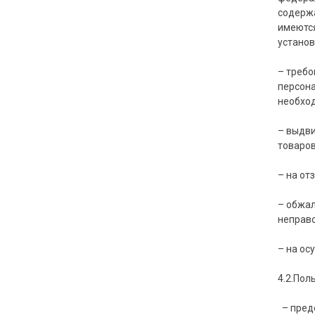
содержа
имеются
установ
– требо
персона
необход
– выдви
товаров
– на от
– обжал
неправо
– на ос
4.2.Пол
– предо