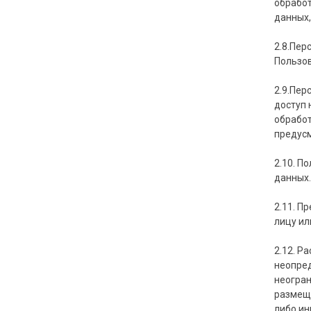
обработ
данных,
2.8.Пер
Пользо
2.9.Пер
доступ 
обработ
предусм
2.10. П
данных
2.11. П
лицу ил
2.12. Р
неопред
неогран
размеще
либо ин