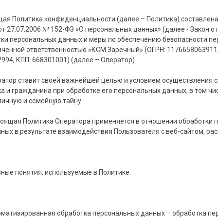
ая Политика конфиденциальности (далее – Политика) составлена
от 27.07.2006 № 152-ФЗ «О персональных данных» (далее - Закон 
ки персональных данных и меры по обеспечению безопасности п
иченной ответственностью «КСМ Заречный» (ОГРН: 1176658063911, 
994, КПП: 668301001) (далее – Оператор).
ратор ставит своей важнейшей целью и условием осуществления с
а и гражданина при обработке его персональных данных, в том ч
личную и семейную тайну.
тоящая Политика Оператора применяется в отношении обработки п
ных в результате взаимодействия Пользователя с веб-сайтом, ра
вные понятия, используемые в Политике.
оматизированная обработка персональных данных – обработка п