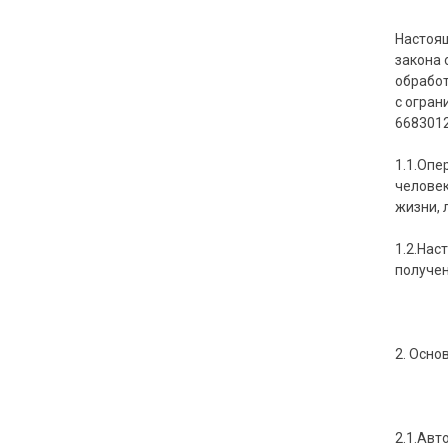
Настоящ
закона 
обработ
с огран
6683012
1.1.Опе
человек
жизни, 
1.2.Нас
получен
2. Осно
2.1.Авт