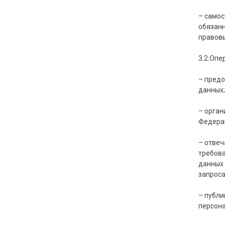
– самос
обязанн
правовы
3.2.Опе
– предо
данных
– орган
Федера
– отвеч
требова
данных 
запроса
– публи
персон