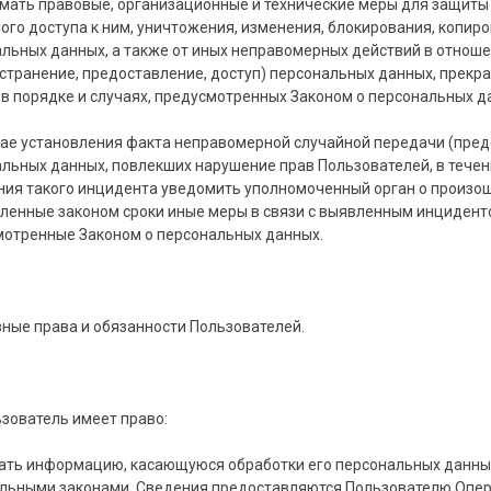
мать правовые, организационные и технические меры для защиты
ого доступа к ним, уничтожения, изменения, блокирования, копир
льных данных, а также от иных неправомерных действий в отноше
странение, предоставление, доступ) персональных данных, прекр
в порядке и случаях, предусмотренных Законом о персональных 
чае установления факта неправомерной случайной передачи (пред
льных данных, повлекших нарушение прав Пользователей, в течен
ия такого инцидента уведомить уполномоченный орган о произош
ленные законом сроки иные меры в связи с выявленным инциденто
отренные Законом о персональных данных.
вные права и обязанности Пользователей.
ьзователь имеет право:
ать информацию, касающуюся обработки его персональных данных
ьными законами. Сведения предоставляются Пользователю Опера