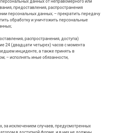
 персональных данных от неправомерного или
ования, предоставления, распространения
нии персональных данных; – прекратить передачу
атить обработку и уничтожить персональные
данных;
оставления, распространения, доступа)
ие 24 (двадцати четырех) часов с момента
едшем инциденте, а также принять в
м; – исполнять иные обязанности,
, за исключением случаев, предусмотренных
тором в доступной форме, и в них не должны