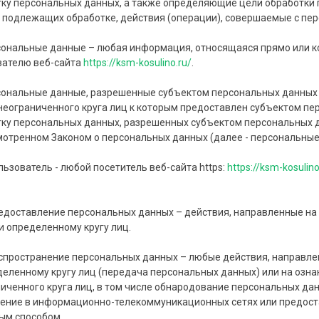
ку персональных данных, а также определяющие цели обработки 
 подлежащих обработке, действия (операции), совершаемые с п
сональные данные – любая информация, относящаяся прямо или 
вателю веб-сайта
https://ksm-kosulino.ru/
.
сональные данные, разрешенные субъектом персональных данных 
неограниченного круга лиц к которым предоставлен субъектом пе
ку персональных данных, разрешенных субъектом персональных д
отренном Законом о персональных данных (далее - персональные
ользователь - любой посетитель веб-сайта https:
https://ksm-kosulino
.
редоставление персональных данных – действия, направленные н
и определенному кругу лиц.
аспространение персональных данных – любые действия, направл
еленному кругу лиц (передача персональных данных) или на озн
иченного круга лиц, в том числе обнародование персональных да
ние в информационно-телекоммуникационных сетях или предост
ым способом.