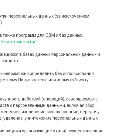
отки персональных данных (за исключением
).
а также программ для ЭВМ и баз данных,
://ksm-kosulino.ru/
.
жащихся в базах данных персональных данных и
 средств.
ых невозможно определить без использования
ретному Пользователю или иному субъекту
вокупность действий (операций), совершаемых с
дств с персональными данными, включая сбор,
зменение), извлечение, использование, передачу
е, удаление, уничтожение персональных данных.
гими лицами организующие и (или) осуществляющие