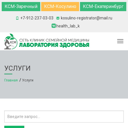
КСМ-Заречный
КСМ-Косулино
КСМ-Екатеринбург
+7-912-237-03-03
kosulino-registrator@mail.ru
health_lab_k
Togg
УСЛУГИ
Главная
Услуги