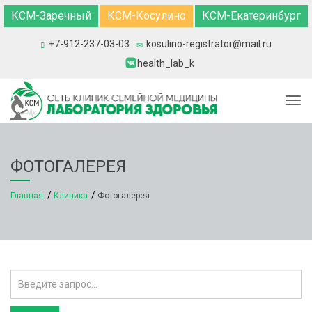
КСМ-Заречный
КСМ-Косулино
КСМ-Екатеринбург
+7-912-237-03-03
kosulino-registrator@mail.ru
health_lab_k
Togg
ФОТОГАЛЕРЕЯ
Главная
Клиника
Фотогалерея