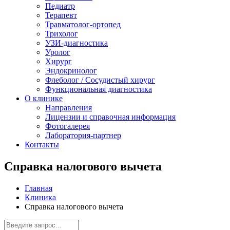
Педиатр
Терапевт
Травматолог-ортопед
Трихолог
УЗИ-диагностика
Уролог
Хирург
Эндокринолог
Флеболог / Сосудистый хирург
Функциональная диагностика
О клинике
Направления
Лицензии и справочная информация
Фотогалерея
Лаборатория-партнер
Контакты
Справка налогового вычета
Главная
Клиника
Справка налогового вычета