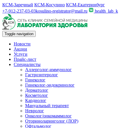
КСМ-Заречный
КСМ-Косулино
КСМ-Екатеринбург
+7-912-237-03-03
kosulino-registrator@mail.ru
health_lab_k
Toggle navigation
Новости
Акции
Услуги
Прайс-лист
Специалисты
Аллерголог-иммунолог
Гастроэнтеролог
Гинеколог
Гинеколог-эндокринолог
Дерматолог
Косметолог
Кардиолог
Мануальный терапевт
Невролог
Онколог/онкомаммолог
Оториноларинголог (ЛОР)
Офтальмолог