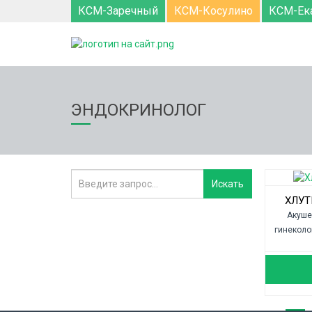
КСМ-Заречный
КСМ-Косулино
КСМ-Ек
ЭНДОКРИНОЛОГ
ХЛУТ
Акуше
гинеколо