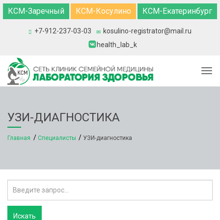
КСМ-Заречный
КСМ-Косулино
КСМ-Екатеринбург
+7-912-237-03-03
kosulino-registrator@mail.ru
health_lab_k
Togg
УЗИ-ДИАГНОСТИКА
Главная
Специалисты
УЗИ-диагностика