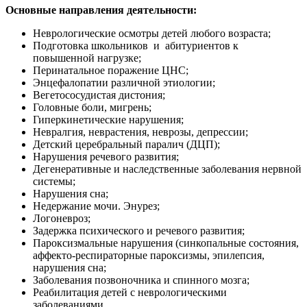
Основные направления деятельности:
Неврологические осмотры детей любого возраста;
Подготовка школьников и абитуриентов к
повышенной нагрузке;
Перинатальное поражение ЦНС;
Энцефалопатии различной этиологии;
Вегетососудистая дистония;
Головные боли, мигрень;
Гиперкинетические нарушения;
Невралгия, неврастения, неврозы, депрессии;
Детский церебральный паралич (ДЦП);
Нарушения речевого развития;
Дегенеративные и наследственные заболевания нервной
системы;
Нарушения сна;
Недержание мочи. Энурез;
Логоневроз;
Задержка психического и речевого развития;
Пароксизмальные нарушения (синкопальные состояния,
аффекто-респираторные пароксизмы, эпилепсия,
нарушения сна;
Заболевания позвоночника и спинного мозга;
Реабилитация детей с неврологическими
заболеваниями.