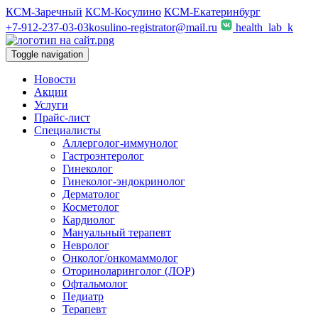
КСМ-Заречный
КСМ-Косулино
КСМ-Екатеринбург
+7-912-237-03-03
kosulino-registrator@mail.ru
health_lab_k
Toggle navigation
Новости
Акции
Услуги
Прайс-лист
Специалисты
Аллерголог-иммунолог
Гастроэнтеролог
Гинеколог
Гинеколог-эндокринолог
Дерматолог
Косметолог
Кардиолог
Мануальный терапевт
Невролог
Онколог/онкомаммолог
Оториноларинголог (ЛОР)
Офтальмолог
Педиатр
Терапевт