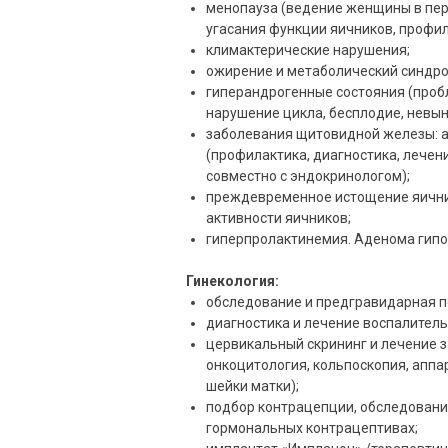
менопауза (ведение женщины в пер
угасания функции яичников, профил
климактерические нарушения;
ожирение и метаболический синдро
гиперандрогенные состояния (пробл
нарушение цикла, бесплодие, невын
заболевания щитовидной железы: а
(профилактика, диагностика, лече
совместно с эндокринологом);
преждевременное истощение яични
активности яичников;
гиперпролактинемия. Аденома гипо
Гинекология:
обследование и предгравидарная п
диагностика и лечение воспалитель
цервикальный скрининг и лечение з
онкоцитология, кольпоскопия, аппа
шейки матки);
подбор контрацепции, обследовани
гормональных контрацептивах;