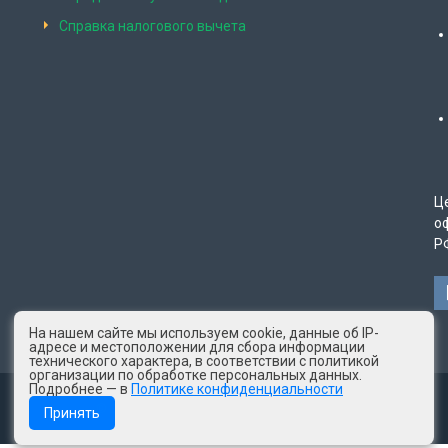
Справка налогового вычета
Ц
о
Р
На нашем сайте мы используем cookie, данные об IP-
адресе и местоположении для сбора информации
технического характера, в соответствии с политикой
организации по обработке персональных данных.
Подробнее — в
Политике конфиденциальности
© 2025 год КСМ "Лаборатория здоровья"
Принять