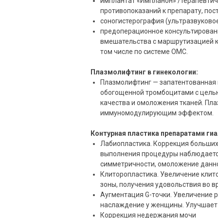
имплантат «Импланон» /терапевтич
противопоказаний к препарату, пост
соногистерография (ультразвуково
предоперационное консультирован
вмешательства с маршрутизацией к
том числе по системе ОМС.
Плазмолифтинг в гинекологии:
Плазмолифтинг — запатентованная 
обогощенной тромбоцитами с целью
качества и омоложения тканей. Пл
иммуномодулирующим эффектом.
Контурная пластика препаратами ги
Лабиопластика. Коррекция больших
выполнения процедуры наблюдаетс
симметричности, омоложение данно
Клиторопластика. Увеличение клит
зоны, получения удовольствия во в
Аугментация G-точки. Увеличение 
наслаждение у женщины. Улучшает 
Коррекция недержания мочи