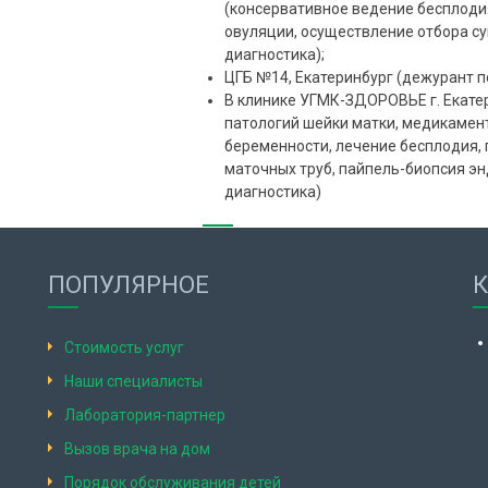
(консервативное ведение бесплоди
овуляции, осуществление отбора су
диагностика);
ЦГБ №14, Екатеринбург (дежурант п
В клинике УГМК-ЗДОРОВЬЕ г. Екате
патологий шейки матки, медикамен
беременности, лечение бесплодия,
маточных труб, пайпель-биопсия э
диагностика)
ПОПУЛЯРНОЕ
Стоимость услуг
Наши специалисты
Лаборатория-партнер
Вызов врача на дом
Порядок обслуживания детей