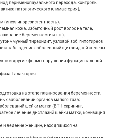
иод перименопаузального перехода, контроль
актика патологического климактерия);
м (инсулинорезистентность);
емная кожа, избыточный рост волос на теле,
ашивание беременности и т.п.);
утоиммунный тиреоидит, узловой зоб, гипотиреоз
ние и наблюдение заболеваний щитовидной железы
ков и другие формы нарушения функциональной
физа. Галакторея.
одготовка на этапе планирования беременности;
ных заболеваний органов малого таза;
аболеваний шейки матки (ВПЧ-скрининг,
ратное лечение дисплазий шейки матки, конизация
е и ведение женщин, находящихся на