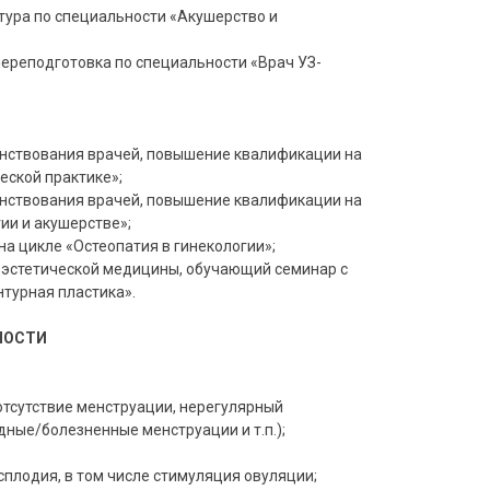
тура по специальности «Акушерство и
переподготовка по специальности «Врач УЗ-
шенствования врачей, повышение квалификации на
еской практике»;
шенствования врачей, повышение квалификации на
ии и акушерстве»;
на цикле «Остеопатия в гинекологии»;
 эстетической медицины, обучающий семинар с
турная пластика».
НОСТИ
отсутствие менструации, нерегулярный
ные/болезненные менструации и т.п.);
сплодия, в том числе стимуляция овуляции;