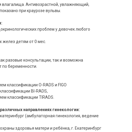
и влагалища. Антивозрастной, увлажняющий,
оказано при краурозе вульвы.
я:
докринологических проблем у девочек любого
х желез детям от 0 мес.
ак разовые консультации, так и возможна
т по беременности.
ием классификации O-RADS и FIGO
классификации BI-RADS,
ием классификации TIRADS.
различных направлениях гинекологии:
Екатеринбург (амбулаторная гинекология, ведение
охраны здоровья матери и ребёнка, г. Екатеринбург