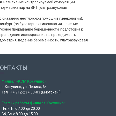
я, назначение контролируемой стимуляции
пружеских пар на ВРТ, ультразвуковая
о оказанию неотложной помощи в гинекологии);
ринбург (амбулаторная гинекология, лечение
тозное прерывание беременности, подготовка к
 проведение исследования на проходимость
ндометрия, ведение беременности, ультразвуковая
КОНТАКТЫ
Филиал «КСМ Косулино»:
с. Косулино, ул. Ленина, 64
Тел.: +7-912-237-03-03 (многокан.)
График работы филиала Косулино:
Пн. - Пт. с 7:00 до 20:00
Сб, Вс. с 8:00 до 15:00;