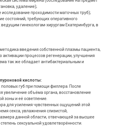
еская система Мирена (обследование на предмет
ановка, удаление);
е исследование проходимости маточных труб);
ие состояний, требующих оперативного
 ведущим гинекологам-хирургам Екатеринбурга, в
методика введения собственной плазмы пациента,
 активации процессов регенерации, улучшения
азма так же обладает антибактериальным и
алуроновой кислоты:
 половых губ при помощи филлера. После
я увеличение объёма органа, восстановление
й зоны и её осветление.
ора для усиления чувственных ощущений этой
ремя секса, увлажнения слизистой,
размера данной области, отвечающей за высшее
степень сексуальной удовлетворённости.