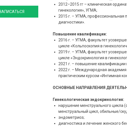
2012–2015 гг – клиническая ордина
гинекология», УГМА;
ЗАПИСАТЬСЯ
2015 г. – УГМА, профессиональная 
диагностики».
Повышение квалификации:
2016 г. – УГМА, факультет усовер
цикле «Кольпоскопия в гинекологич
2019 г. – УГМА, факультет усовер
цикле «Эндокринология в гинеколог
2021 г. – повышение квалификации 
2022 г. – Международная академия
практическим курсом «Интимная кон
ОСНОВНЫЕ НАПРАВЛЕНИЯ ДЕЯТЕЛЬ
Гинекологическая эндокринология:
нарушение менструального цикла (
менструальный цикл, обильные/скуд
эндометриоз;
диагностика и лечение женского бе