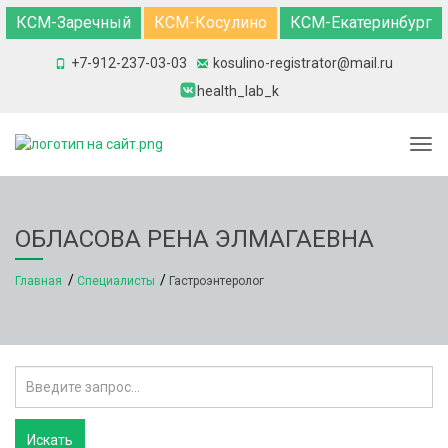
КСМ-Заречный
КСМ-Косулино
КСМ-Екатеринбург
+7-912-237-03-03
kosulino-registrator@mail.ru
health_lab_k
Togg
ОБЛАСОВА РЕНА ЭЛМАГАЕВНА
Главная
Специалисты
Гастроэнтеролог