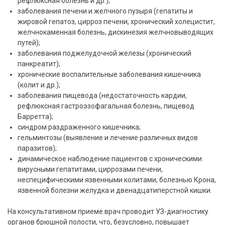
рефлюксная болезнь и др.);
заболевания печени и желчного пузыря (гепатиты и
жировой гепатоз, цирроз печени, хронический холецистит,
желчнокаменная болезнь, дискинезия желчновыводящих
путей);
заболевания поджелудочной железы (хронический
панкреатит);
хронические воспалительные заболевания кишечника
(колит и др.);
заболевания пищевода (недостаточность кардии,
рефлюксная гастроэзофагальная болезнь, пищевод
Барретта);
синдром раздраженного кишечника;
гельминтозы (выявление и лечение различных видов
паразитов);
динамическое наблюдение пациентов с хроническими
вирусными гепатитами, циррозами печени,
неспецифическими язвенными колитами, болезнью Крона,
язвенной болезни желудка и двенадцатиперстной кишки.
На консультативном приеме врач проводит УЗ-диагностику
органов брюшной полости, что, безусловно, повышает