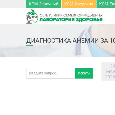
КСМ-Заречный
КСМ-Косулино
КСМ-Ек
ДИАГНОСТИКА АНЕМИИ ЗА 109
3
МА
202