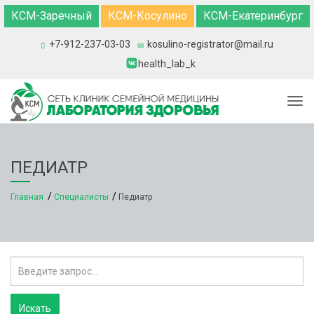
КСМ-Заречный
КСМ-Косулино
КСМ-Екатеринбург
+7-912-237-03-03
kosulino-registrator@mail.ru
health_lab_k
Togg
ПЕДИАТР
Главная
Специалисты
Педиатр