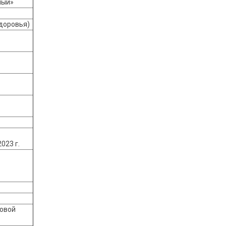
ный»
здоровья)
023 г.
говой