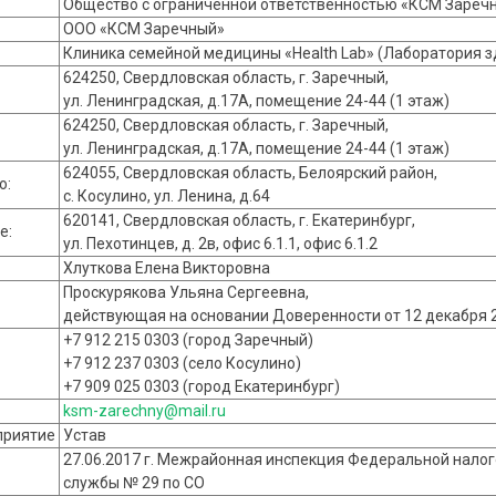
Общество с ограниченной ответственностью «КСМ Зареч
ООО «КСМ Заречный»
Клиника семейной медицины «Health Lab» (Лаборатория 
624250, Свердловская область, г. Заречный,
ул. Ленинградская, д.17А, помещение 24-44 (1 этаж)
624250, Свердловская область, г. Заречный,
ул. Ленинградская, д.17А, помещение 24-44 (1 этаж)
624055, Свердловская область, Белоярский район,
о:
с. Косулино, ул. Ленина, д.64
620141, Свердловская область, г. Екатеринбург,
е:
ул. Пехотинцев, д. 2в, офис 6.1.1, офис 6.1.2
Хлуткова Елена Викторовна
Проскурякова Ульяна Сергеевна,
действующая на основании Доверенности от 12 декабря 2
+7 912 215 0303 (город Заречный)
+7 912 237 0303 (село Косулино)
+7 909 025 0303 (город Екатеринбург)
ksm-zarechny@mail.ru
дприятие
Устав
27.06.2017 г. Межрайонная инспекция Федеральной нало
службы № 29 по СО