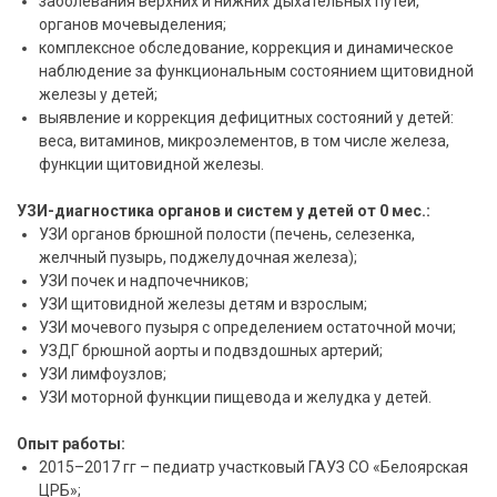
заболевания верхних и нижних дыхательных путей,
органов мочевыделения;
комплексное обследование, коррекция и динамическое
наблюдение за функциональным состоянием щитовидной
железы у детей;
выявление и коррекция дефицитных состояний у детей:
веса, витаминов, микроэлементов, в том числе железа,
функции щитовидной железы.
УЗИ-диагностика органов и систем у детей от 0 мес.:
УЗИ органов брюшной полости (печень, селезенка,
желчный пузырь, поджелудочная железа);
УЗИ почек и надпочечников;
УЗИ щитовидной железы детям и взрослым;
УЗИ мочевого пузыря с определением остаточной мочи;
УЗДГ брюшной аорты и подвздошных артерий;
УЗИ лимфоузлов;
УЗИ моторной функции пищевода и желудка у детей.
Опыт работы:
2015–2017 гг – педиатр участковый ГАУЗ СО «Белоярская
ЦРБ»;