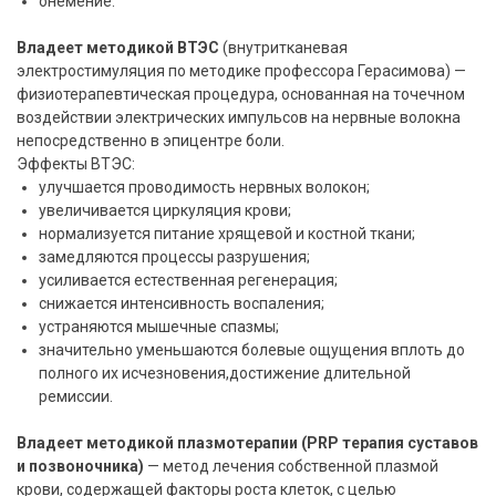
онемение.
Владеет методикой ВТЭС
(внутритканевая
электростимуляция по методике профессора Герасимова) —
физиотерапевтическая процедура, основанная на точечном
воздействии электрических импульсов на нервные волокна
непосредственно в эпицентре боли.
Эффекты ВТЭС:
улучшается проводимость нервных волокон;
увеличивается циркуляция крови;
нормализуется питание хрящевой и костной ткани;
замедляются процессы разрушения;
усиливается естественная регенерация;
снижается интенсивность воспаления;
устраняются мышечные спазмы;
значительно уменьшаются болевые ощущения вплоть до
полного их исчезновения,достижение длительной
ремиссии.
Владеет методикой плазмотерапии (PRP терапия суставов
и позвоночника)
— метод лечения собственной плазмой
крови, содержащей факторы роста клеток, с целью