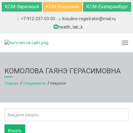
КСМ-Заречный
КСМ-Косулино
КСМ-Екатеринбург
+7-912-237-03-03
kosulino-registrator@mail.ru
health_lab_k
Togg
КОМОЛОВА ГАЯНЭ ГЕРАСИМОВНА
Главная
Специалисты
Невролог