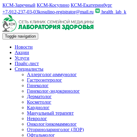
КСМ-Заречный
КСМ-Косулино
КСМ-Екатеринбург
+7-912-237-03-03
kosulino-registrator@mail.ru
health_lab_k
Toggle navigation
Новости
Акции
Услуги
Прайс-лист
Специалисты
Аллерголог-иммунолог
Гастроэнтеролог
Гинеколог
Гинеколог-эндокринолог
Дерматолог
Косметолог
Кардиолог
Мануальный терапевт
Невролог
Онколог/онкомаммолог
Оториноларинголог (ЛОР)
Офтальмолог