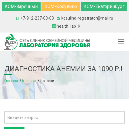
КСМ-Заречный
КСМ-Косулино
КСМ-Екатеринбург
+7-912-237-03-03
kosulino-registrator@mail.ru
health_lab_k
Togg
ДИАГНОСТИКА АНЕМИИ ЗА 1090 Р.!
Главная
Клиника
Новости