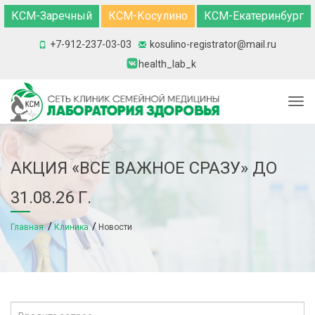
КСМ-Заречный
КСМ-Косулино
КСМ-Екатеринбург
+7-912-237-03-03
kosulino-registrator@mail.ru
health_lab_k
Togg
АКЦИЯ «ВСЕ ВАЖНОЕ СРАЗУ» ДО
31.08.26 Г.
Главная
Клиника
Новости