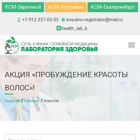
КСМ-Заречный
КСМ-Косулино
КСМ-Екатеринбург
+7-912-237-03-03
kosulino-registrator@mail.ru
health_lab_k
Togg
АКЦИЯ «ПРОБУЖДЕНИЕ КРАСОТЫ
ВОЛОС»!
Главная
Клиника
Новости