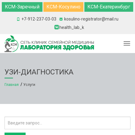
КСМ-Заречный
КСМ-Косулино
КСМ-Екатеринбург
+7-912-237-03-03
kosulino-registrator@mail.ru
health_lab_k
Togg
УЗИ-ДИАГНОСТИКА
Главная
Услуги