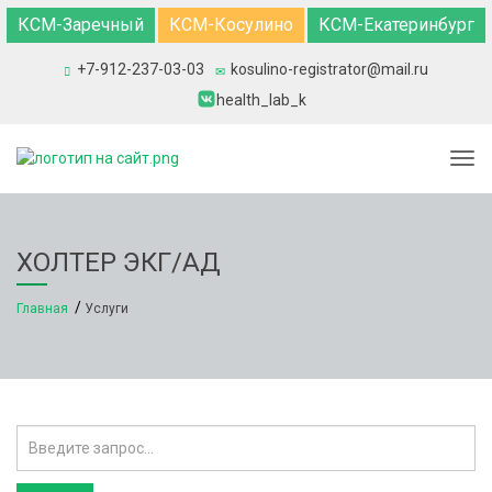
КСМ-Заречный
КСМ-Косулино
КСМ-Екатеринбург
+7-912-237-03-03
kosulino-registrator@mail.ru
health_lab_k
Togg
ХОЛТЕР ЭКГ/АД
Главная
Услуги