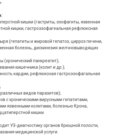
».
:
ерстной кишки (гастриты, эзофагиты, язвенная
тной кишки, гастроэзофагеальная рефлюксная
ря (гепатиты и жировой гепатоз, цирроз печени,
аменная болезнь, дискинезия желчновыводящих
 (хронический панкреатит);
вания кишечника (колит и др.);
ность кардии, рефлюксная гастроэзофагальная
;
различных видов паразитов);
в с хроническими вирусными гепатитами,
ми язвенными колитами, болезнью Крона,
дцатиперстной кишки.
дит УЗ-диагностику органов брюшной полости,
азания медицинской услуги.