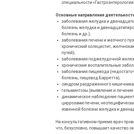
специальности «Гастроэнтерология
Основные направления деятельности
заболевания желудка и двенадцатип
болезнь желудка и двенадцатиперс
болезнь и др.);
заболевания печени и желчного пузы
хронический холецистит, желчнок
путей);
заболевания поджелудочной железы
хронические воспалительные заболе
заболевания пищевода (недостаточ
болезнь, пищевод Барретта);
синдром раздраженного кишечника
гельминтозы (выявление и лечение 
динамическое наблюдение пациенто
циррозами печени, неспецифически
язвенной болезни желудка и двена
На консультативном приеме врач прово
что, безусловно, повышает качество ок