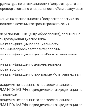
ординатура по специальности «Гастроэнтерология;
 переподготовка по специальности «Ультразвуковая
кации по специальности «Гастроэнтерология» по
ностике и лечении гастроэнтерологических
ий региональный центр образования), повышение
льтразвуковая диагностика»;
ние квалификации по специальности
уальные вопросы гастроэнтерологии»;
ние квалификации на цикле «Кислотозависимые
»;
ние квалификации по дополнительной
роэнтерология;
ние квалификации по программе «Ультразвуковая
я академия непрерывного профессионального
РМА НПО» МЗ РФ), периодическая аккредитация по
агностика»;
я академия непрерывного профессионального
РМА НПО» МЗ РФ), периодическая аккредитация по