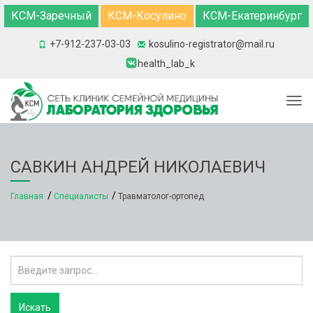
КСМ-Заречный
КСМ-Косулино
КСМ-Екатеринбург
+7-912-237-03-03
kosulino-registrator@mail.ru
health_lab_k
Togg
САВКИН АНДРЕЙ НИКОЛАЕВИЧ
Главная
Специалисты
Травматолог-ортопед