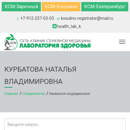
КСМ-Заречный
КСМ-Косулино
КСМ-Екатеринбург
+7-912-237-03-03
kosulino-registrator@mail.ru
health_lab_k
Togg
КУРБАТОВА НАТАЛЬЯ
ВЛАДИМИРОВНА
Главная
Специалисты
Гинеколог-эндокринолог