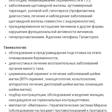
бесплодие, невынашивание беременности и т.п.);
заболевания щитовидной железы: аутоиммунный
тиреоидит, узловой зоб, гипотиреоз (профилактика,
диагностика, лечение и наблюдение заболеваний
щитовидной железы совместно с эндокринологом);
преждевременное истощение яичников и другие формы
нарушения функциональной активности яичников;
гиперпролактинемия. Аденома гипофиза. Галакторея.
Гинекология:
обследование и предгравидарная подготовка на этапе
планирования беременности;
диагностика и лечение воспалительных заболеваний
органов малого таза;
цервикальный скрининг и лечение заболеваний шейки
матки (ВПЧ-скрининг, онкоцитология, кольпоскопия,
аппаратное лечение дисплазий шейки матки, конизация
шейки матки);
подбор контрацепции, обследование и ведение женщин,
находящихся на гормональных контрацептивах;
имплантат «Импланон» /терапевтическая система Мирена
(обследование на предмет противопоказаний к препарату,