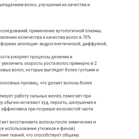
ыпадением волос, улучшения их качества и
сследований, применение аутологичной плазмы,
влению количества и качества волос в 70%
 формах алопеции: андрогенетической, диффузной,
оста ускоряет процессы деления и
увеличить скорость роста волос примерно в 2
овых волос, которые выглядят более густыми и
олосяных луковиц, что делает волосы более
изует работу сальных желёз, помогает при
р обычно исчезают зуд, перхоть, шелушения и
 эффективна при псориазе волосистой части
ает восстановить волосы после химических и
ое использование утюжков и фенов).
ние тканей, что способствует общему