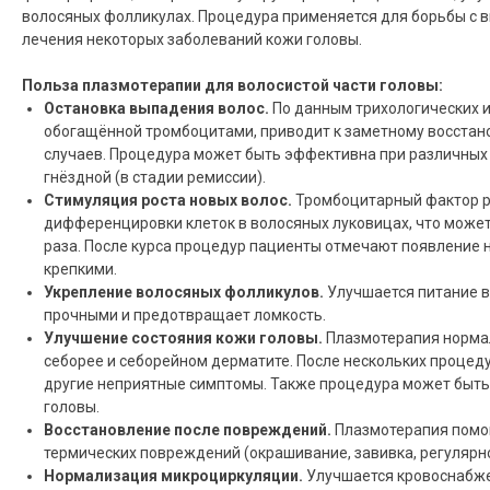
волосяных фолликулах. Процедура применяется для борьбы с в
лечения некоторых заболеваний кожи головы.
Польза плазмотерапии для волосистой части головы:
Остановка выпадения волос.
По данным трихологических и
обогащённой тромбоцитами, приводит к заметному восстано
случаев. Процедура может быть эффективна при различных
гнёздной (в стадии ремиссии).
Стимуляция роста новых волос.
Тромбоцитарный фактор р
дифференцировки клеток в волосяных луковицах, что может 
раза. После курса процедур пациенты отмечают появление н
крепкими.
Укрепление волосяных фолликулов.
Улучшается питание в
прочными и предотвращает ломкость.
Улучшение состояния кожи головы.
Плазмотерапия нормал
себорее и себорейном дерматите. После нескольких процеду
другие неприятные симптомы. Также процедура может быть
головы.
Восстановление после повреждений.
Плазмотерапия помог
термических повреждений (окрашивание, завивка, регулярн
Нормализация микроциркуляции.
Улучшается кровоснабже